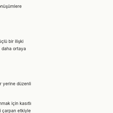
dönüşümlere
lü bir ilişki
z daha ortaya
ar yerine düzenli
ak için kasıtlı
i çarpan etkiyle