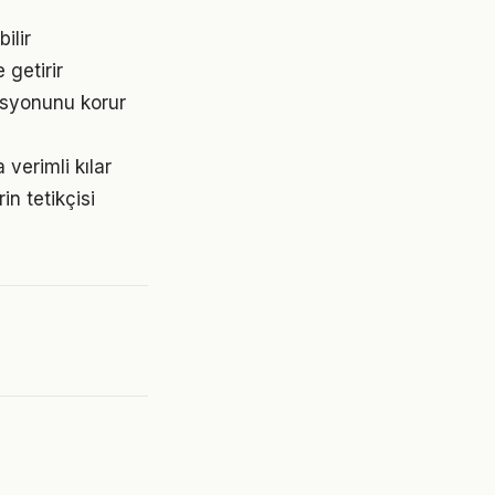
ilir
 getirir
asyonunu korur
verimli kılar
n tetikçisi