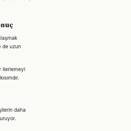
onuç
 ulaşmak
e de uzun
 ilerlemeyi
ısımdır.
şilerin daha
turuyor.